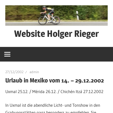
Zum
Inhalt
springen
Website Holger Rieger
Ned
schwätza
–
macha
27/12/2002
admin
Urlaub in Mexiko vom 14. – 29.12.2002
Uxmal 25.12. / Mérida 26.12. / Chichén Itzá 27.12.2002
In Uxmal ist die abendliche Licht- und Tonshow in den
Grabungsstätten ganz besonders zu empfehlen. Sie