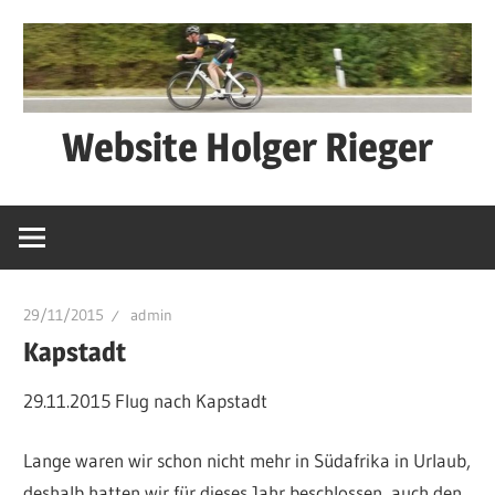
Zum
Inhalt
springen
Website Holger Rieger
Ned
schwätza
–
macha
29/11/2015
admin
Kapstadt
29.11.2015 Flug nach Kapstadt
Lange waren wir schon nicht mehr in Südafrika in Urlaub,
deshalb hatten wir für dieses Jahr beschlossen, auch den