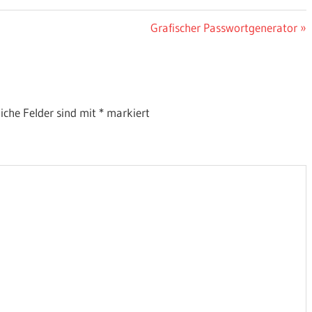
Nächster
Grafischer Passwortgenerator
Beitrag:
liche Felder sind mit
*
markiert