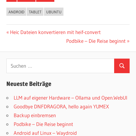
ANDROID
TABLET
UBUNTU
Beitragsnavigation
Vorheriger
Heic Dateien konvertieren mit heif-convert
Beitrag:
Nächster
Podbike – Die Reise beginnt
Beitrag:
Suchen
Suchen
nach:
Neueste Beiträge
LLM auf eigener Hardware – Ollama und Open.WebUI
Goodbye DNFDRAGORA, hello again YUMEX
Backup einbremsen
Podbike – Die Reise beginnt
Android auf Linux – Waydroid