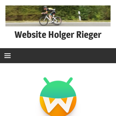
Zum
Inhalt
springen
Website Holger Rieger
Ned
schwätza
–
macha