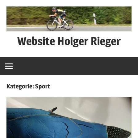
Zum
Inhalt
springen
Website Holger Rieger
Ned
schwätza
–
macha
Kategorie:
Sport