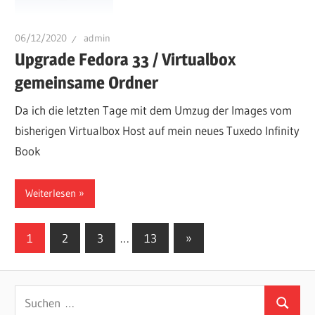
06/12/2020
admin
Upgrade Fedora 33 / Virtualbox
gemeinsame Ordner
Da ich die letzten Tage mit dem Umzug der Images vom
bisherigen Virtualbox Host auf mein neues Tuxedo Infinity
Book
Weiterlesen
Seitennummerierung
Nächste
1
2
3
…
13
»
Beiträge
der
Beiträge
Suchen
Suchen