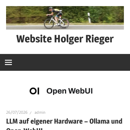
Zum
Inhalt
springen
Website Holger Rieger
Ned
schwätza
–
macha
26/07/2026
admin
LLM auf eigener Hardware – Ollama und