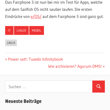
Das Fairphone 3 ist nun bei mir im Test für Apps, welche
auf dem Sailfish OS nicht sauber laufen. Die ersten
Eindrücke von
e/OS/
auf dem Fairphone 3 sind ganz gut.
IT
LINUX
MOBIL
LINUX
Beitragsnavigation
Vorheriger
Power satt: Tuxedo Infinitybook
Beitrag:
Nächster
Wie archivieren? Agorum DMS!
Beitrag:
Suchen
Suchen
nach:
Neueste Beiträge