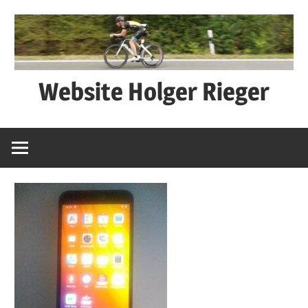
Zum
Inhalt
springen
Website Holger Rieger
Ned
schwätza
–
macha