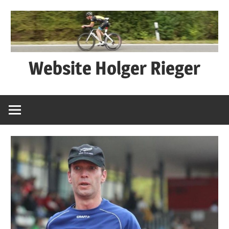
Zum
Inhalt
springen
Website Holger Rieger
Ned
schwätza
–
macha