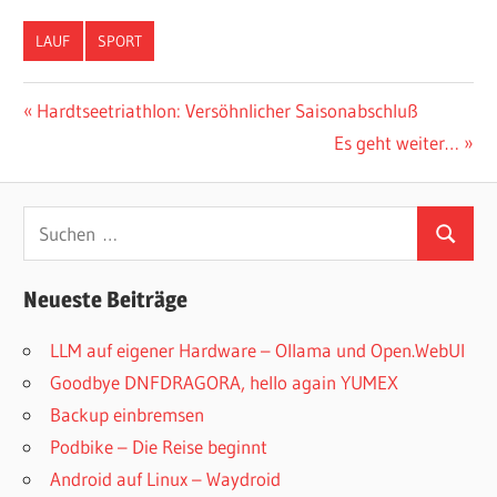
LAUF
SPORT
Beitragsnavigation
Vorheriger
Hardtseetriathlon: Versöhnlicher Saisonabschluß
Beitrag:
Nächster
Es geht weiter…
Beitrag:
Suchen
Suchen
nach:
Neueste Beiträge
LLM auf eigener Hardware – Ollama und Open.WebUI
Goodbye DNFDRAGORA, hello again YUMEX
Backup einbremsen
Podbike – Die Reise beginnt
Android auf Linux – Waydroid