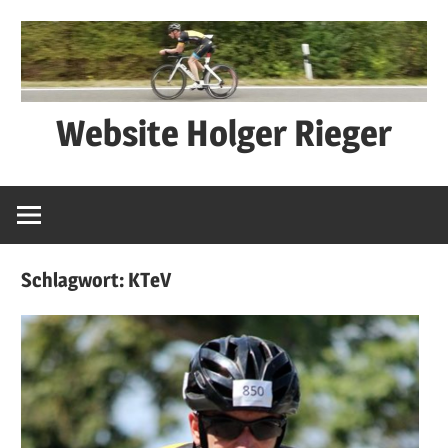
Zum
Inhalt
springen
Website Holger Rieger
Ned
schwätza
–
macha
Schlagwort:
KTeV