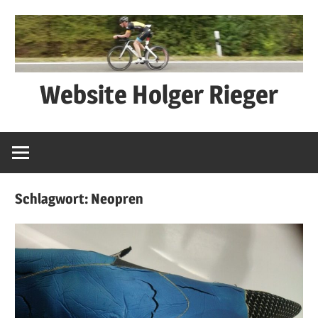
Zum
Inhalt
springen
Website Holger Rieger
Ned
schwätza
–
macha
Schlagwort:
Neopren