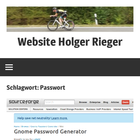
Zum
Inhalt
springen
Website Holger Rieger
Ned
schwätza
–
macha
Schlagwort:
Passwort