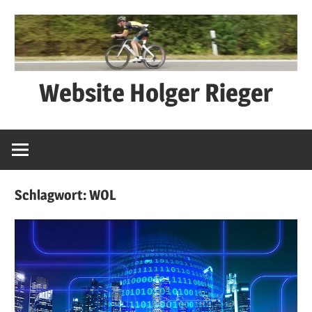
Zum
Inhalt
springen
Website Holger Rieger
Ned
schwätza
–
macha
Schlagwort:
WOL