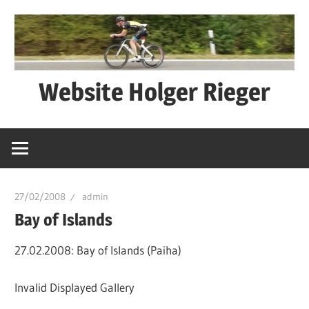
Zum
Inhalt
springen
Website Holger Rieger
Ned
schwätza
–
macha
27/02/2008
admin
Bay of Islands
27.02.2008: Bay of Islands (Paiha)
Invalid Displayed Gallery