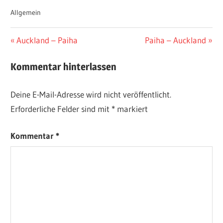
Allgemein
Beitragsnavigation
Vorheriger
Nächster
Auckland – Paiha
Paiha – Auckland
Beitrag:
Beitrag:
Kommentar hinterlassen
Deine E-Mail-Adresse wird nicht veröffentlicht.
Erforderliche Felder sind mit
*
markiert
Kommentar
*