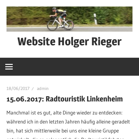
Zum
Inhalt
springen
Website Holger Rieger
Ned
schwätza
–
macha
18/06/2017
admin
15.06.2017: Radtouristik Linkenheim
Manchmal ist es gut, alte Dinge wieder zu entdecken:
während ich in den letzten Jahren häufig alleine geradelt
bin, hat sich mittlerweile bei uns eine kleine Gruppe