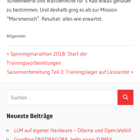
Schwellwerte und Wattbereiche für´s Rad etwas genauer
zu bestimmen. Und deshalb ging es ab zur Mission
“Marsmensch”. Resultat: alles wie erwartet.
Allgemein
Beitragsnavigation
Vorheriger
Spinningmarathon 2018: Start der
Beitrag:
Trainingsvorbereitungen
Nächster
Saisonvorbereitung Teil 3: Trainingslager auf Lanzarote
Beitrag:
Suchen
Suchen
nach:
Neueste Beiträge
LLM auf eigener Hardware – Ollama und Open.WebUI
Goodbye DNFDRAGORA, hello again YUMEX