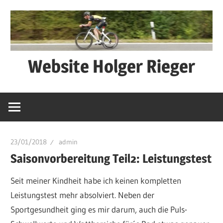
Zum
Inhalt
springen
Website Holger Rieger
Ned
schwätza
–
macha
23/01/2018
admin
Saisonvorbereitung Teil2: Leistungstest
Seit meiner Kindheit habe ich keinen kompletten
Leistungstest mehr absolviert. Neben der
Sportgesundheit ging es mir darum, auch die Puls-