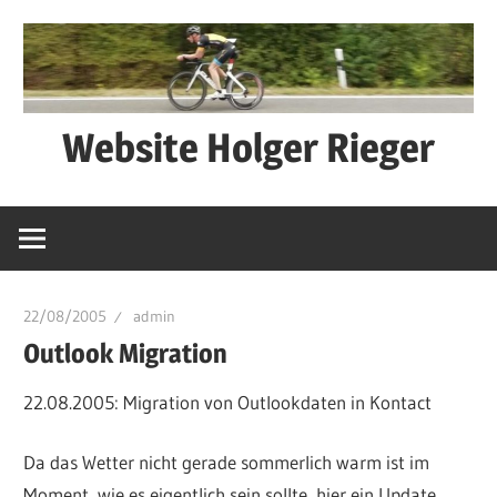
Zum
Inhalt
springen
Website Holger Rieger
Ned
schwätza
–
macha
22/08/2005
admin
Outlook Migration
22.08.2005: Migration von Outlookdaten in Kontact
Da das Wetter nicht gerade sommerlich warm ist im
Moment, wie es eigentlich sein sollte, hier ein Update