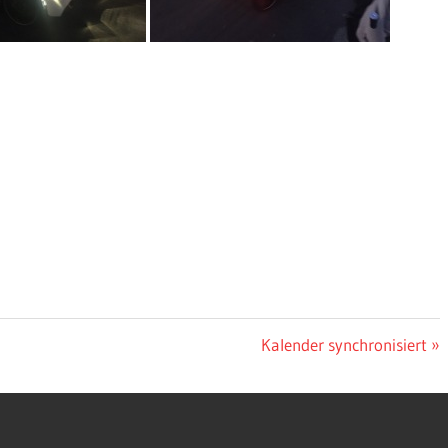
Nächster
Kalender synchronisiert
Beitrag: