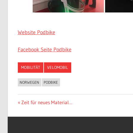
Website Podbike
Facebook Seite Podbike
MOBILITÄT
VELOMOBIL
NORWEGEN
PODBIKE
Beitragsnavigation
Vorheriger
Zeit für neues Material…
Beitrag: