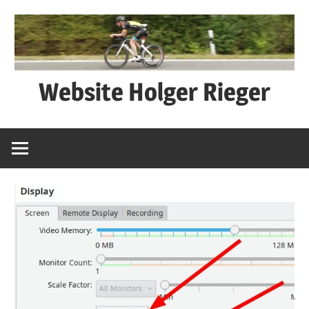
Zum
Inhalt
springen
Website Holger Rieger
Ned
schwätza
–
macha